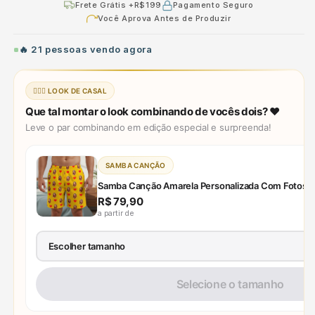
Frete Grátis +R$199
Pagamento Seguro
Você Aprova Antes de Produzir
🔥
21
pessoas vendo agora
👩‍❤️‍👨 LOOK DE CASAL
Que tal montar o look combinando de vocês dois? ❤️
Leve o par combinando em edição especial e surpreenda!
SAMBA CANÇÃO
Samba Canção Amarela Personalizada Com Fotos e
R$ 79,90
a partir de
Escolher tamanho
P
M
G
GG
XG
Selecione o tamanho
G1
G2
G3