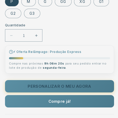
P
M
G
GG
XG
G1
G2
G3
Quantidade
Diminuir
Aumentar
a
a
quantidade
quantidade
⚡ Oferta Relâmpago: Produção Express
de
de
Shorts
Shorts
Compre nas próximas
9h 06m 19s
para seu pedido entrar no
Doll
Doll
lote de produção de
segunda-feira
.
Amarelo
Amarelo
Personalizado
Personalizado
Com
Com
PERSONALIZAR O MEU AGORA
Rostos
Rostos
e
e
Corações
Corações
Compre já!
Presente
Presente
Casal
Casal