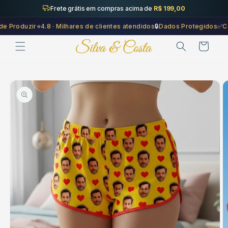
Saltar
Frete grátis em compras acima de
R$ 199,00
para o
conteúdo
Produzir
⭐
4.8 · Milhares de clientes atendidos
🔒
Dados Protegidos
✅
Comp
Carrinho
Saltar para
a
informação
do produto