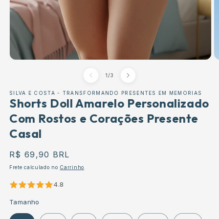
Abrir
Ab
conteúdo
c
de
1
/
3
multimédia
m
1
2
em
e
SILVA E COSTA - TRANSFORMANDO PRESENTES EM MEMORIAS
modal
Shorts Doll Amarelo Personalizado
m
Com Rostos e Corações Presente
Casal
Preço
R$ 69,90 BRL
normal
Frete calculado no
Carrinho
.
4.8
Tamanho