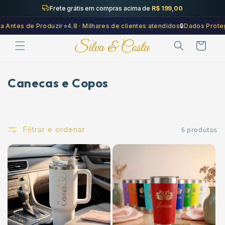
Saltar
Frete grátis em compras acima de
R$ 199,00
para o
conteúdo
Antes de Produzir
⭐
4.8 · Milhares de clientes atendidos
🔒
Dados Proteg
Carrinho
C
Canecas e Copos
o
l
e
Filtrar e ordenar
6 produtos
ç
ã
o
: