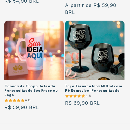
Preço
R$ 54,90 BRL
Preço
A partir de R$ 59,90
normal
normal
BRL
Caneca de Chopp Jateada
Taça Térmica Inox 400ml com
Personalizada Sua Frase ou
Pé Removível Personalizada
Logo
4.8
4.8
Preço
R$ 69,90 BRL
Preço
R$ 59,90 BRL
normal
normal