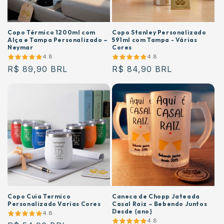
Copo Térmico 1200ml com
Copo Stanley Personalizado
Alça e Tampa Personalizado –
591ml com Tampa - Várias
Neymar
Cores
4.8
4.8
Preço
R$ 89,90 BRL
Preço
R$ 84,90 BRL
normal
normal
Copo Cuia Termico
Caneca de Chopp Jateada
Personalizado Varias Cores
Casal Raiz – Bebendo Juntos
Desde {ano}
4.8
4.8