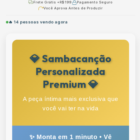
Frete Grátis +R$199
Pagamento Seguro
Você Aprova Antes de Produzir
🔥
14
pessoas vendo agora
💎 Sambacanção
Personalizada
Premium 💎
A peça íntima mais exclusiva que
você vai ter na vida
✨ Monta em 1 minuto • Vê