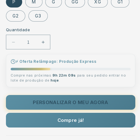
P
M
G
GG
XG
G1
G2
G3
Quantidade
Diminuir
Aumentar
a
a
quantidade
quantidade
⚡ Oferta Relâmpago: Produção Express
de
de
Samba
Samba
Compre nas próximas
9h 22m 09s
para seu pedido entrar no
Canção
Canção
lote de produção de
hoje
.
Vermelho
Vermelho
Personalizada
Personalizada
Com
Com
PERSONALIZAR O MEU AGORA
Fotos
Fotos
e
e
Corações
Corações
Compre já!
Presente
Presente
Casal
Casal