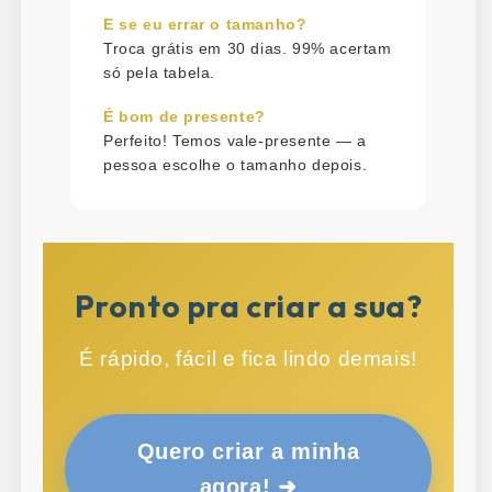
E se eu errar o tamanho?
Troca grátis em 30 dias. 99% acertam
só pela tabela.
É bom de presente?
Perfeito! Temos vale-presente — a
pessoa escolhe o tamanho depois.
Pronto pra criar a sua?
É rápido, fácil e fica lindo demais!
Quero criar a minha
agora! ➜