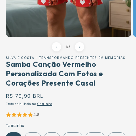
Abrir
Ab
conteúdo
c
de
1
/
3
multimédia
m
1
2
em
e
SILVA E COSTA - TRANSFORMANDO PRESENTES EM MEMORIAS
modal
Samba Canção Vermelho
m
Personalizada Com Fotos e
Corações Presente Casal
Preço
R$ 79,90 BRL
normal
Frete calculado no
Carrinho
.
4.8
Tamanho