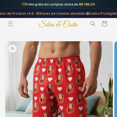
Saltar
Frete grátis em compras acima de
R$ 199,00
para o
conteúdo
 de Produzir
⭐
4.8 · Milhares de clientes atendidos
🔒
Dados Protegidos
✅
Carrinho
Saltar para
a
informação
do produto