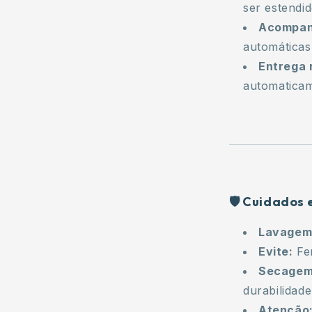
ser estendid
Acompan
automáticas
Entrega 
automaticam
🛡️ Cuidados
Lavagem
Evite:
Fer
Secagem
durabilidade
Atenção