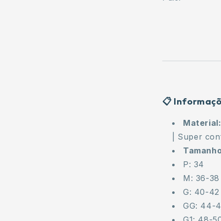
📋 Informaç
Material
| Super con
Tamanhos
P: 34
M: 36-38
G: 40-42
GG: 44-
G1: 48-5