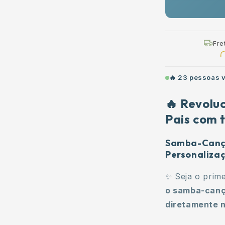
Pais
com
foto
Fre
🔥
22
pessoas v
🔥 Revolu
Pais com t
Samba-Cançã
Personaliza
✨ Seja o prim
o samba-canç
diretamente n