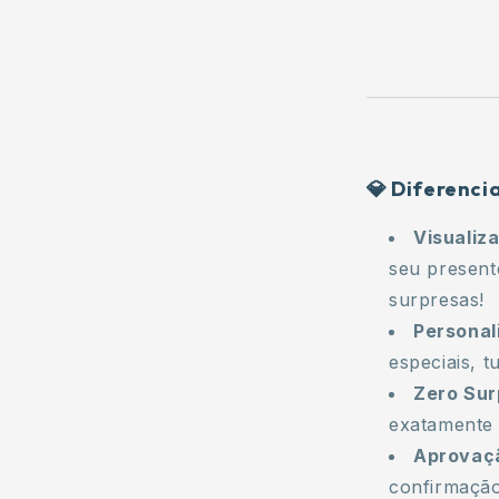
💎 Diferenci
Visualiz
seu present
surpresas!
Personal
especiais, t
Zero Sur
exatamente 
Aprovaçã
confirmação