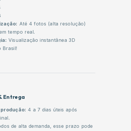
4
8
ização:
Até 4 fotos (alta resolução)
em tempo real.
ia:
Visualização instantânea 3D
 Brasil!
& Entrega
 produção:
4 a 7 dias úteis após
inal.
odos de alta demanda, esse prazo pode