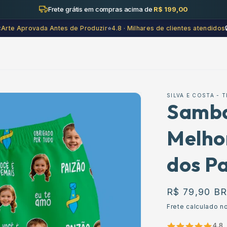
Frete grátis em compras acima de
R$ 199,00

Arte Aprovada Antes de Produzir
⭐
4.8 · Milhares de clientes atendidos
SILVA E COSTA -
Samba
Melhor
dos Pa
Preço
R$ 79,90 B
normal
Frete calculado n
4.8