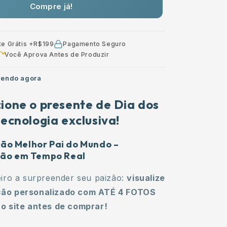
Compre já!
Pais
com
foto
te Grátis +R$199
Pagamento Seguro
Você Aprova Antes de Produzir
endo agora
cione o presente de Dia dos
ecnologia exclusiva!
o Melhor Pai do Mundo –
ção em Tempo Real
eiro a surpreender seu paizão:
visualize
ão personalizado com ATÉ 4 FOTOS
o site antes de comprar!