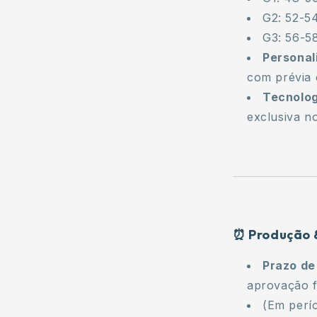
G2: 52-5
G3: 56-5
Personal
com prévia 
Tecnolog
exclusiva no
⏰ Produção 
Prazo de
aprovação f
(Em perí