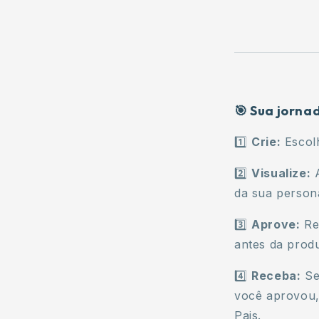
🎯 Sua jorna
1️⃣
Crie:
Escolh
2️⃣
Visualize:
A
da sua persona
3️⃣
Aprove:
Rev
antes da prod
4️⃣
Receba:
Se
você aprovou,
Pais.