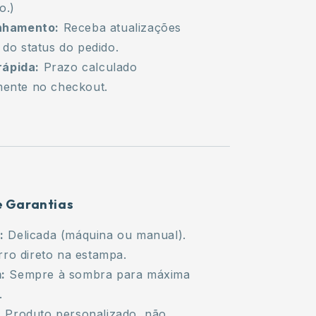
o.)
hamento:
Receba atualizações
 do status do pedido.
rápida:
Prazo calculado
ente no checkout.
 e Garantias
:
Delicada (máquina ou manual).
ro direto na estampa.
:
Sempre à sombra para máxima
.
:
Produto personalizado, não