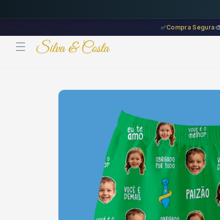
Saltar
para o
conteúdo
✅
Compra Segura

Saltar para
a
informação
do produto