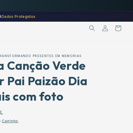
🔒
Dados Protegidos
Iniciar
Carrinho
sessão
 TRANSFORMANDO PRESENTES EM MEMORIAS
 Canção Verde
 Pai Paizão Dia
is com foto
RL
o
Carrinho
.