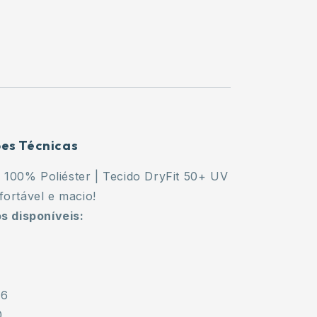
ões Técnicas
:
100% Poliéster | Tecido DryFit 50+ UV
fortável e macio!
 disponíveis:
46
0