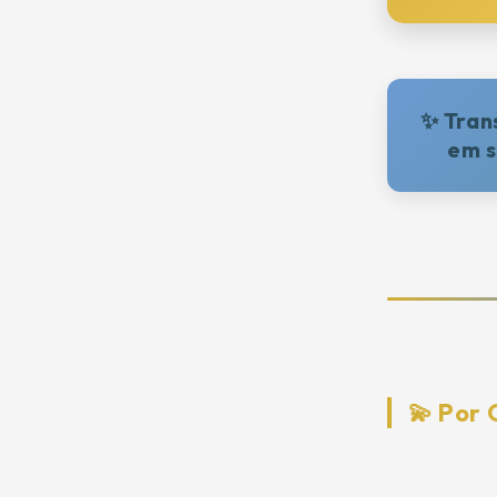
✨ Tran
em s
💫 Por