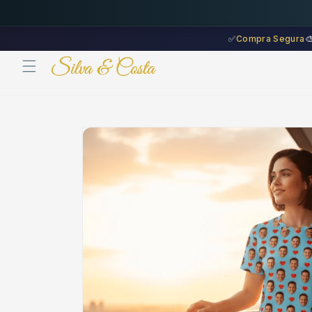
Saltar
para o
conteúdo
✅
Compra Segura

Saltar para
a
informação
do produto