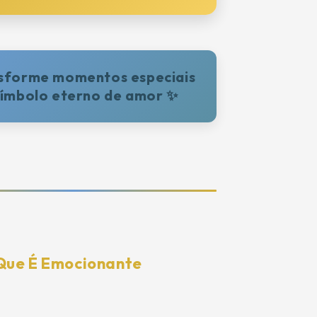
sforme momentos especiais
ímbolo eterno de amor ✨
 Que É Emocionante