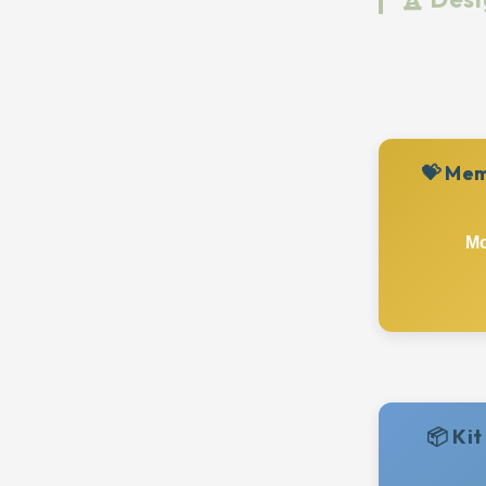
💝 Mem
Mo
📦 Ki