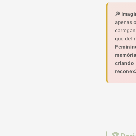
💭 Imagi
apenas o
carregan
que defi
Feminin
memórias
criando 
reconex
🏆 Des