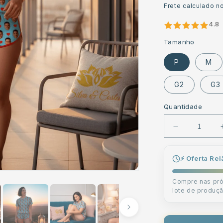
normal
Frete calculado n
4.8
Tamanho
P
M
G2
G3
Quantidade
Diminuir
a
quantidade
⚡ Oferta Re
de
Pijama
Compre nas pr
Feminino
lote de produç
Personaliza
Azul
com