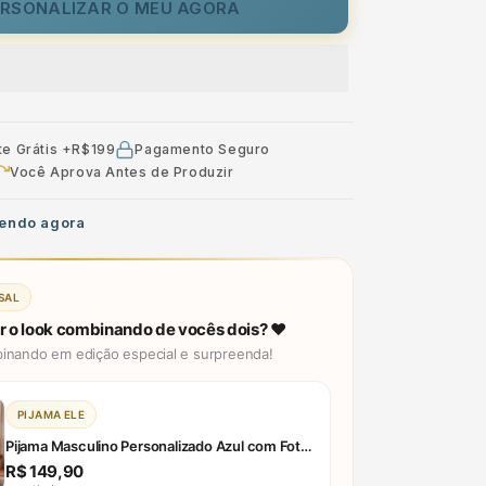
Fotos
ERSONALIZAR O MEU AGORA
Presente
Aniversário
Namoro
te Grátis +R$199
Pagamento Seguro
Você Aprova Antes de Produzir
endo agora
ASAL
r o look combinando de vocês dois? ❤️
inando em edição especial e surpreenda!
PIJAMA ELE
Pijama Masculino Personalizado Azul com Fotos Presente Aniversário Namoro Preview 3D Tempo Real
R$ 149,90