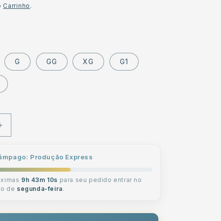
o
Carrinho
.
G
GG
XG
G1
Aumentar
a
quantidade
lâmpago: Produção Express
de
Pijama
óximas
Feminino
9h 43m 09s
para seu pedido entrar no
ão de
segunda-feira
.
do
Personalizado
Azul
com