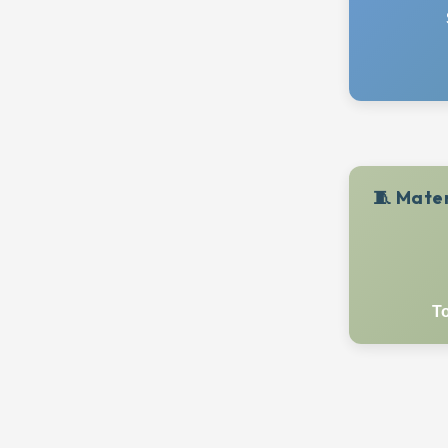
🧵 Mate
T