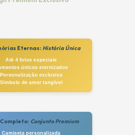
órias Eternas:
História Única
Até 4 fotos especiais
mentos únicos eternizados
Personalização exclusiva
Símbolo de amor tangível
t Completo:
Conjunto Premium
Camiseta personalizada