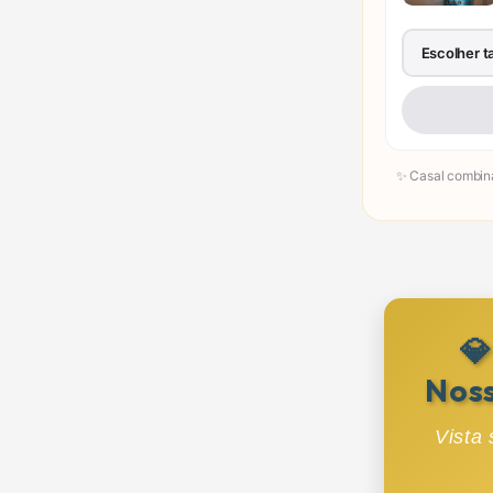
Escolher 
P
M
✨ Casal combin

Nos
Vista