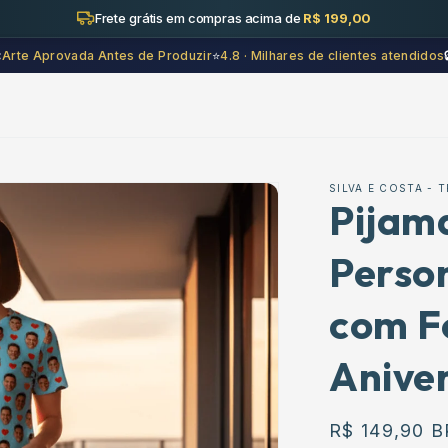
Frete grátis em compras acima de
R$ 199,00

Arte Aprovada Antes de Produzir
⭐
4.8 · Milhares de clientes atendidos
SILVA E COSTA -
Pijam
Perso
com F
Anive
Preço
R$ 149,90 