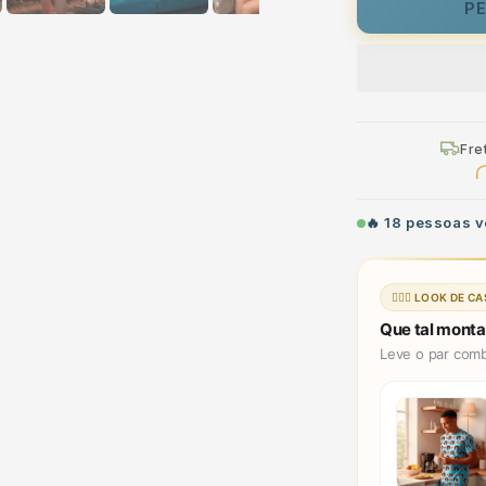
Fotos
P
Presente
Aniversário
Namoro
Fre
🔥
18
pessoas v
👩‍❤️‍👨 LOOK DE C
Que tal monta
Leve o par comb