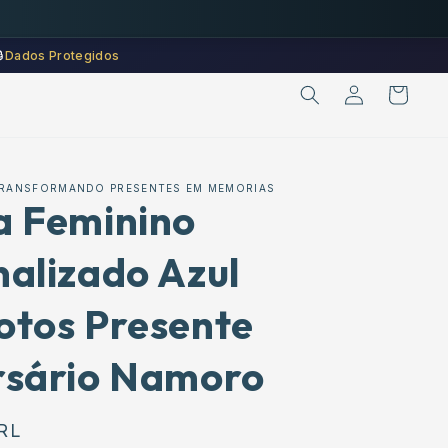
🔒
Dados Protegidos
Iniciar
Carrinho
sessão
 TRANSFORMANDO PRESENTES EM MEMORIAS
a Feminino
nalizado Azul
otos Presente
rsário Namoro
BRL