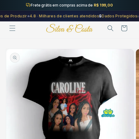
Saltar
Frete grátis em compras acima de
R$ 199,00
para o
conteúdo
e Produzir
⭐
4.8 · Milhares de clientes atendidos
🔒
Dados Protegidos
✅
Co
Carrinho
Saltar para
a
informação
do produto