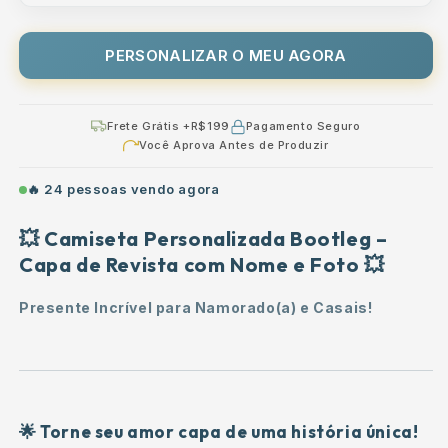
Foto
Foto
para
para
PERSONALIZAR O MEU AGORA
Presentear
Presentear
Namorado
Namorado
e
e
Namorada
Namorada
Frete Grátis +R$199
Pagamento Seguro
Presente
Presente
Você Aprova Antes de Produzir
Casal
Casal
🔥
24
pessoas vendo agora
💥 Camiseta Personalizada Bootleg –
Capa de Revista com Nome e Foto 💥
Presente Incrível para Namorado(a) e Casais!
🌟 Torne seu amor capa de uma história única!