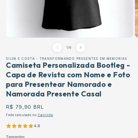
Abrir
Ab
conteúdo
c
de
1
/
6
multimédia
m
1
2
em
e
SILVA E COSTA - TRANSFORMANDO PRESENTES EM MEMORIAS
modal
Camiseta Personalizada Bootleg -
m
Capa de Revista com Nome e Foto
para Presentear Namorado e
Namorada Presente Casal
Preço
R$ 79,90 BRL
normal
Frete calculado no
Carrinho
.
4.8
Tamanho