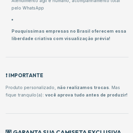
Atendimento ágil e humano, acompanhamento total
pelo WhatsApp
Pouquíssimas empresas no Brasil oferecem essa
liberdade criativa com visualização prévia!
❗
IMPORTANTE
Produto personalizado,
não realizamos trocas
. Mas
fique tranquilo(a):
você aprova tudo antes de produzir!
💌
GARANTA SUA CAMISETA EXCLUSIVA