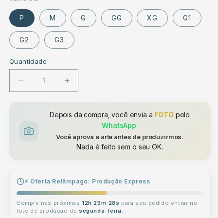
P
M
G
GG
XG
G1
G2
G3
Quantidade
Diminuir
Aumentar
a
a
quantidade
quantidade
de
Depois da compra, você envia a
de
FOTO
pelo
Camiseta
Camiseta
WhatsApp
.
Personalizada
Personalizada
Você aprova a arte antes de produzirmos.
Bootleg
Bootleg
Nada é feito sem o seu OK.
-
-
Capa
Capa
de
de
⚡ Oferta Relâmpago: Produção Express
Revista
Revista
com
com
Compre nas próximas
12h 23m 28s
para seu pedido entrar no
Nome
Nome
lote de produção de
segunda-feira
.
e
e