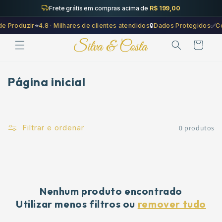
Saltar
Frete grátis em compras acima de
R$ 199,00
para o
conteúdo
e Produzir
⭐
4.8 · Milhares de clientes atendidos
🔒
Dados Protegidos
✅
Co
Carrinho
C
Página inicial
o
l
e
Filtrar e ordenar
0 produtos
ç
ã
o
:
Nenhum produto encontrado
Utilizar menos filtros ou
remover tudo